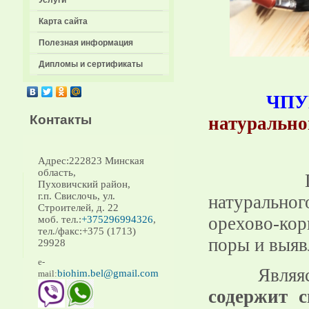
Услуги
Карта сайта
Полезная информация
Дипломы и сертификаты
ЧПУП «
Контакты
натуральн
Адрес:222823 Минская
область,
Предл
Пуховичский район,
г.п. Свислочь, ул.
натурально
Строителей, д. 22
орехово-ко
моб. тел.:
+375296994326
,
тел./факс:+375 (1713)
поры и выяв
29928
e-
Являясь н
biohim.bel@gmail.com
mail:
содержит с