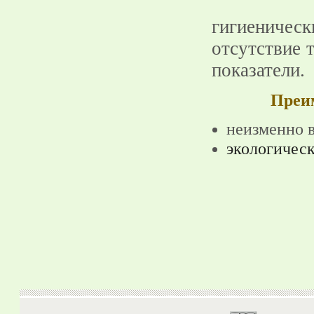
Готовый
гигиениче
отсутствие 
показатели.
Преим
неизменно в
экологическ