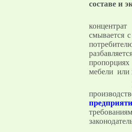
составе и
э
концентра
смывается с
потребите
разбавляет
пропорциях
мебели или 
производс
предприят
требовани
законодател